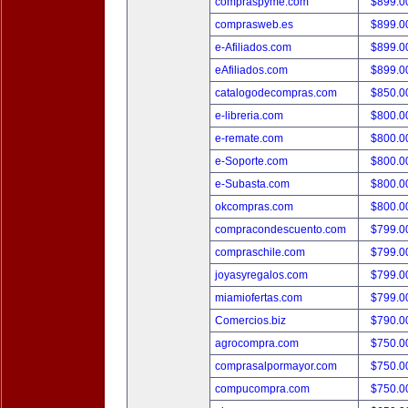
compraspyme.com
$899.
comprasweb.es
$899.
e-Afiliados.com
$899.
eAfiliados.com
$899.
catalogodecompras.com
$850.
e-libreria.com
$800.
e-remate.com
$800.
e-Soporte.com
$800.
e-Subasta.com
$800.
okcompras.com
$800.
compracondescuento.com
$799.
compraschile.com
$799.
joyasyregalos.com
$799.
miamiofertas.com
$799.
Comercios.biz
$790.
agrocompra.com
$750.
comprasalpormayor.com
$750.
compucompra.com
$750.