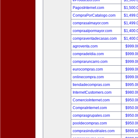
eProductos.com
$1,500.
PagosInternet.com
$1,500.
CompraPorCatalogo.com
$1,499.
comprasalmayor.com
$1,499.
compraalpormayor.com
$1,400.
compraventadecasas.com
$1,400.
agroventa.com
$999.
compradeldia.com
$999.
compraruncarro.com
$999.
eurocompras.com
$999.
onlinecompra.com
$999.
tiendadecompras.com
$995.
InternetCustomers.com
$980.
ComercioInternet.com
$950.
CompraInternet.com
$950.
comprasgrupales.com
$950.
pooldecompras.com
$950.
comprasindustriales.com
$899.