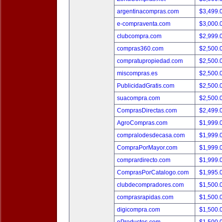
argentinacompras.com
$3,499.
e-compraventa.com
$3,000.
clubcompra.com
$2,999.
compras360.com
$2,500.
compratupropiedad.com
$2,500.
miscompras.es
$2,500.
PublicidadGratis.com
$2,500.
suacompra.com
$2,500.
ComprasDirectas.com
$2,499.
AgroCompras.com
$1,999.
compralodesdecasa.com
$1,999.
CompraPorMayor.com
$1,999.
comprardirecto.com
$1,999.
ComprasPorCatalogo.com
$1,995.
clubdecompradores.com
$1,500.
comprasrapidas.com
$1,500.
digicompra.com
$1,500.