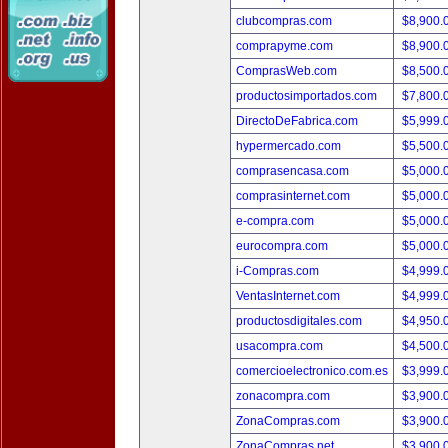
clubcompras.com
$8,900.
comprapyme.com
$8,900.
ComprasWeb.com
$8,500.
productosimportados.com
$7,800.
DirectoDeFabrica.com
$5,999.
hypermercado.com
$5,500.
comprasencasa.com
$5,000.
comprasinternet.com
$5,000.
e-compra.com
$5,000.
eurocompra.com
$5,000.
i-Compras.com
$4,999.
VentasInternet.com
$4,999.
productosdigitales.com
$4,950.
usacompra.com
$4,500.
comercioelectronico.com.es
$3,999.
zonacompra.com
$3,900.
ZonaCompras.com
$3,900.
ZonaCompras.net
$3,900.