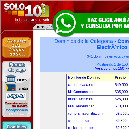
Dominios de la Categoría -
Com
ElectrÃ³nico
341 dominios en esta categ
Mostrando 1 de 150
Ver siguientes 150 >>
Nombre de Dominio
Precio
comprasya.com
$49,500
MisCompras.com
$35,000
marketweb.com
$25,000
MisCompras.net
$10,000
compramayorista.com
$9,800.
webpago.com
$9,800.
clickcompra.com
$9,500.