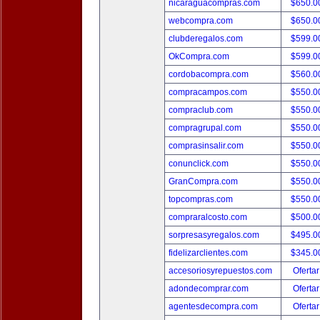
nicaraguacompras.com
$650.
webcompra.com
$650.
clubderegalos.com
$599.
OkCompra.com
$599.
cordobacompra.com
$560.
compracampos.com
$550.
compraclub.com
$550.
compragrupal.com
$550.
comprasinsalir.com
$550.
conunclick.com
$550.
GranCompra.com
$550.
topcompras.com
$550.
compraralcosto.com
$500.
sorpresasyregalos.com
$495.
fidelizarclientes.com
$345.
accesoriosyrepuestos.com
Ofertar
adondecomprar.com
Ofertar
agentesdecompra.com
Ofertar