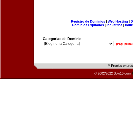
Registro de Dominios
|
Web Hosting
|
D
Dominios Expirados
|
Industrias
|
Indu
Categorías de Dominio:
[Pág. princi
** Precios expre
© 2002/2022 Solo10.com