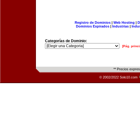
Registro de Dominios
|
Web Hosting
|
D
Dominios Expirados
|
Industrias
|
Indu
Categorías de Dominio:
[Pág. princi
** Precios expre
© 2002/2022 Solo10.com