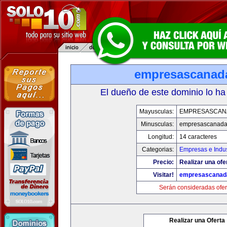
empresascanad
El dueño de este dominio lo ha
Mayusculas:
EMPRESASCAN
Minusculas:
empresascanad
Longitud:
14 caracteres
Categorias:
Empresas e Indus
Precio:
Realizar una ofe
Visitar!
empresascanad
Serán consideradas ofer
Realizar una Oferta