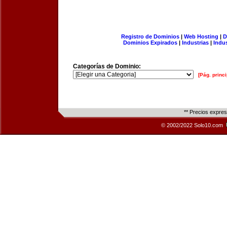
Registro de Dominios
|
Web Hosting
|
D
Dominios Expirados
|
Industrias
|
Indu
Categorías de Dominio:
[Pág. princi
** Precios expre
© 2002/2022 Solo10.com