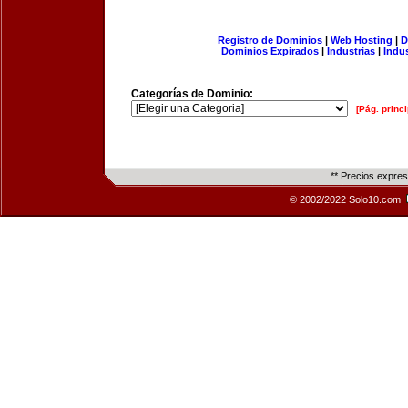
Registro de Dominios
|
Web Hosting
|
D
Dominios Expirados
|
Industrias
|
Indu
Categorías de Dominio:
[Pág. princi
** Precios expre
© 2002/2022 Solo10.com