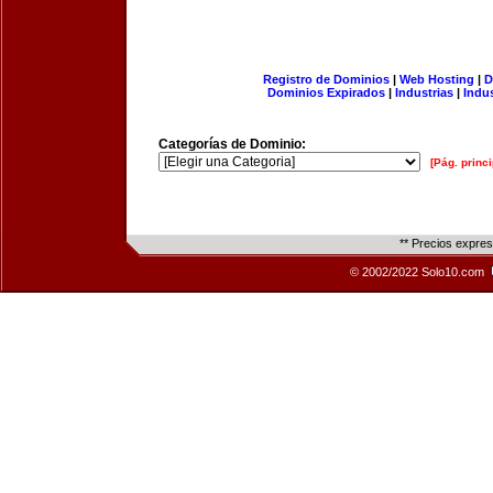
Registro de Dominios
|
Web Hosting
|
D
Dominios Expirados
|
Industrias
|
Indu
Categorías de Dominio:
[Pág. princi
** Precios expre
© 2002/2022 Solo10.com