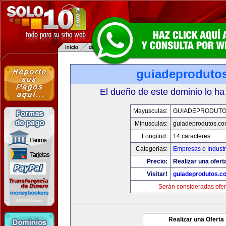
guiadeproduto
El dueño de este dominio lo ha
Mayusculas:
GUIADEPRODUTO
Minusculas:
guiadeprodutos.c
Longitud:
14 caracteres
Categorias:
Empresas e Industr
Precio:
Realizar una ofert
Visitar!
guiadeprodutos.c
Serán consideradas ofer
Realizar una Oferta