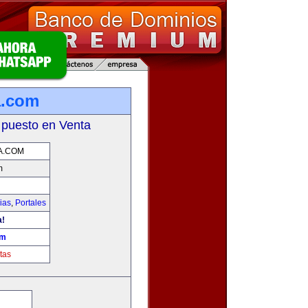
a.com
 puesto en Venta
A.COM
m
ias
,
Portales
a!
om
tas