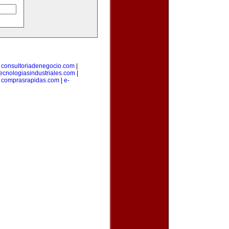
|
consultoriadenegocio.com
|
tecnologiasindustriales.com
|
|
comprasrapidas.com
|
e-