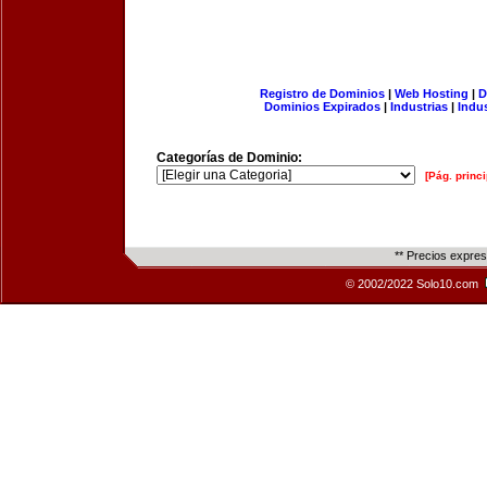
Registro de Dominios
|
Web Hosting
|
D
Dominios Expirados
|
Industrias
|
Indu
Categorías de Dominio:
[Pág. princi
** Precios expre
© 2002/2022 Solo10.com