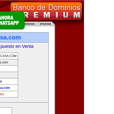
asa.com
 puesto en Venta
NCASA.COM
sa.com
a!
sa.com
tas