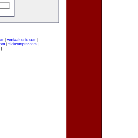
com
|
ventaalcosto.com
|
com
|
clickcomprar.com
|
|